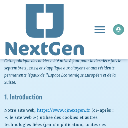
Aller
au
contenu
Men
POLITIQUE DE COOKIES
Consent
Consent
Consent
Consent
Consent
Marketi
Cette politique de cookies a été mise à jour pour la dernière fois le
to
to
to
to
to
septembre 2, 2024 et s’applique aux citoyens et aux résidents
service
service
service
service
service
permanents légaux de l’Espace Économique Européen et de la
wordpress
elementor
complianz
google-
divers
Suisse.
fonts
1. Introduction
Notre site web,
https://www.cjnextgen.fr
(ci-après :
« le site web ») utilise des cookies et autres
technologies liées (par simplification, toutes ces