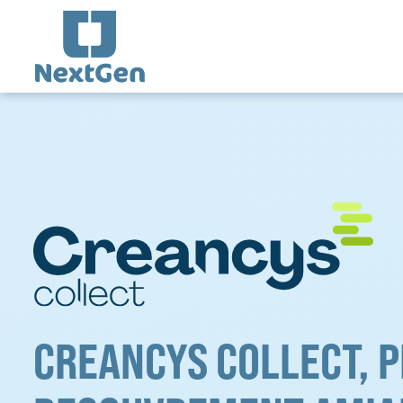
Aller
au
contenu
CREANCYS COLLECT, 