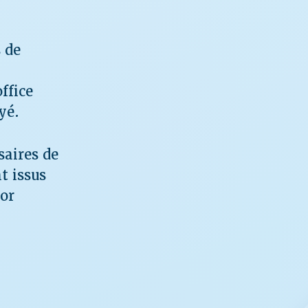
 de
ffice
yé.
saires de
t issus
sor