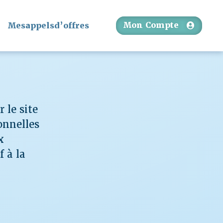
Mon Compte
Mesappelsd’offres
 le site
onnelles
x
f à la