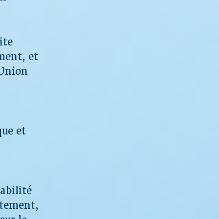
ite
ment, et
’Union
que et
abilité
itement,