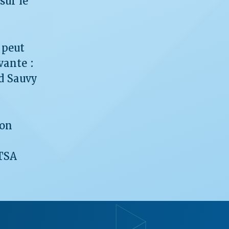
sur le
 peut
vante :
d Sauvy
ion
 TSA