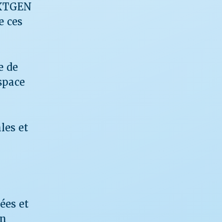
EXTGEN
e ces
e de
space
les et
ées et
on