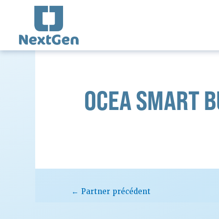
Aller
au
contenu
Navigation
des
articles
OCEA SMART B
←
Partner précédent