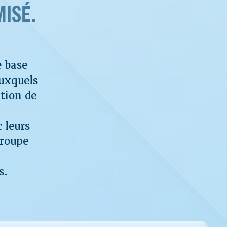
ISÉ.
e base
auxquels
ation de
 leurs
groupe
s.