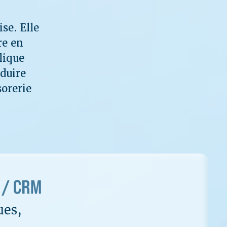
se. Elle
re en
lique
éduire
sorerie